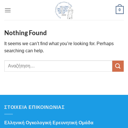
Μετάβαση
0
στο
περιεχόμενο
Nothing Found
It seems we can’t find what you’re looking for. Perhaps
searching can help.
ΣΤΟΙΧΕΙΑ ΕΠΙΚΟΙΝΩΝΙΑΣ
Ελληνική Ογκολογική Ερευνητική Ομάδα