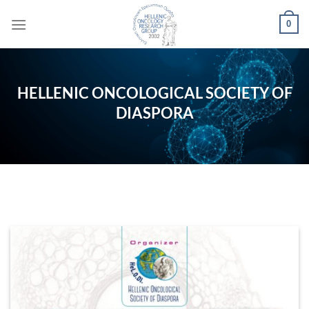
Μετάβαση
0
στο
περιεχόμενο
HELLENIC ONCOLOGICAL SOCIETY OF
DIASPORA